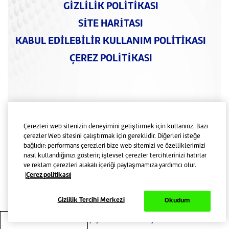
GIZLILIK POLITIKASI
SITE HARITASI
KABUL EDILEBILIR KULLANIM POLITIKASI
ÇEREZ POLITIKASI
Bu sitede yer alan tüm materyaller bu
hakların geçerli olduğunun ve bu
ifadenin doğru şekilde yazılmış
olduğunun hukuktan teyyidinin alınması.
Çerezleri web sitenizin deneyimini geliştirmek için kullanırız. Bazı
çerezler Web sitesini çalıştırmak için gereklidir. Diğerleri isteğe
© Şubat 2024 Corega, Haleon şirketler
bağlıdır: performans çerezleri bize web sitemizi ve özelliklerimizi
grubunun tescilli bir ticari markasıdır.
Lütfen Yasal Uyarı, Erişilebilirlik ve Gizlilik
nasıl kullandığınızı gösterir; işlevsel çerezler tercihlerinizi hatırlar
Beyanını okuyun.
ve reklam çerezleri alakalı içeriği paylaşmamıza yardımcı olur.
Bu websitesinde yer alan bilgiler diş
Çerez politikası
hekimine danışmanın yerine geçmez.
Diş ve diş protezi ile ilgili sorunlarınız için
diş hekiminize başvurunuz.
Gizlilik Tercihi Merkezi
Okudum
Bu web sitesinde yer alan içerik
Türkiye’de yaşayan tüketiciler içindir.
Gizlilik Tercihi Merkezi