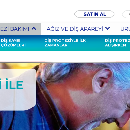
SATIN AL
EZİ BAKIMI
AĞIZ VE DIŞ APAREYI
ÜR
DIŞ KAYBI
DIŞ PROTEZIYLE İLK
DIŞ PROTEZ
ÇÖZÜMLERI
ZAMANLAR
ALIŞIRKEN
 İLE