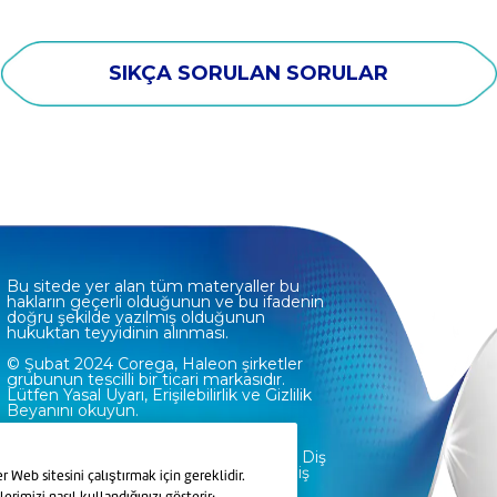
SIKÇA SORULAN SORULAR
Bu sitede yer alan tüm materyaller bu
hakların geçerli olduğunun ve bu ifadenin
doğru şekilde yazılmış olduğunun
hukuktan teyyidinin alınması.
© Şubat 2024 Corega, Haleon şirketler
grubunun tescilli bir ticari markasıdır.
Lütfen Yasal Uyarı, Erişilebilirlik ve Gizlilik
Beyanını okuyun.
Bu websitesinde yer alan bilgiler diş
hekimine danışmanın yerine geçmez. Diş
ve diş protezi ile ilgili sorunlarınız için diş
r Web sitesini çalıştırmak için gereklidir.
hekiminize başvurunuz.