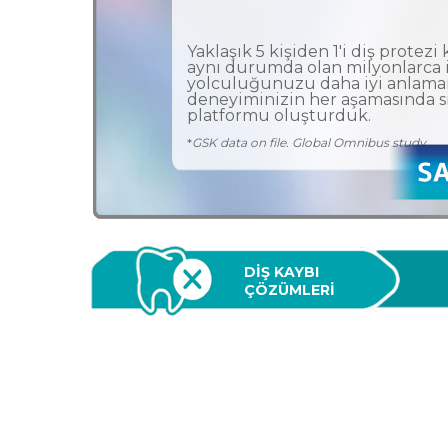
Yaklaşık 5 kişiden 1'i diş protezi 
aynı durumda olan milyonlarca i
yolculuğunuzu daha iyi anlama
deneyiminizin her aşamasında s
platformu oluşturduk.
*
GSK data on file. Global Omnibus study.
DİŞ KAYBI 
ÇÖZÜMLERİ