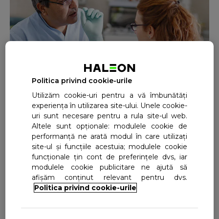
Politica privind cookie-urile
Utilizăm cookie-uri pentru a vă îmbunătăți
În secolul XXI, progresele științifice apar fără
experiența în utilizarea site-ului. Unele cookie-
încetare în aproape toate aspectele vieților
uri sunt necesare pentru a rula site-ul web.
noastre. Datorită cremei adezive
Corega Max
Altele sunt opționale: modulele cookie de
performanță ne arată modul în care utilizați
Sigilare
, persoanele care poartă proteze
site-ul și funcțiile acestuia; modulele cookie
dentare se pot bucura de cele mai noi
funcționale țin cont de preferințele dvs, iar
inovații de la Corega.
modulele cookie publicitare ne ajută să
afișăm conținut relevant pentru dvs.
Corega Max Sigilare
este concepută pentru a
Politica privind cookie-urile
realiza o prindere etanșă și pentru a oferi
protecție împotriva particulelor alimentare