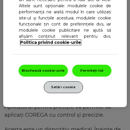
Altele sunt opționale: modulele cookie de
dentare Corega Max Fixare +
performanță ne arată modul în care utilizați
site-ul și funcțiile acestuia; modulele cookie
Confort
funcționale țin cont de preferințele dvs, iar
modulele cookie publicitare ne ajută să
afișăm conținut relevant pentru dvs.
COREGA Max Fixare + Confort
este special
Politica privind cookie-urile
concepută pentru a oferi confort și a fixa
proteza dentară totală sau parțială timp de 12
*
ore, fără presiune asupra gingiilor
.
Blochează cookie-urile
Permiteți tot
Oferă un strat moale de amortizare pentru a
ajuta la absorbția presiunii provenită de la
Setări cookie
protezele dentare parțiale sau totale.
Aplicatorul pentru precizie vă permite să
aplicați COREGA cu control și precizie.
Acesta este un dispozitiv medical. Înainte de