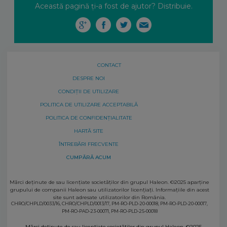
Această pagină ți-a fost de ajutor? Distribuie.
CONTACT
DESPRE NOI
CONDIȚII DE UTILIZARE
POLITICA DE UTILIZARE ACCEPTABILĂ
POLITICA DE CONFIDENȚIALITATE
HARTĂ SITE
ÎNTREBĂRI FRECVENTE
CUMPĂRĂ ACUM
Mărci deţinute de sau licenţiate societăţilor din grupul Haleon. ©2025 aparţine
grupului de companii Haleon sau utilizatorilor licenţiaţi. Informaţiile din acest
site sunt adresate utilizatorilor din România.
CHRO/CHPLD/0033/16, CHRO/CHPLD/0013/17, PM-RO-PLD-20-00018, PM-RO-PLD-20-00017,
PM-RO-PAD-23-00071, PM-RO-PLD-25-00018
Mărci deţinute de sau licenţiate societăţilor din grupul Haleon. ©2025