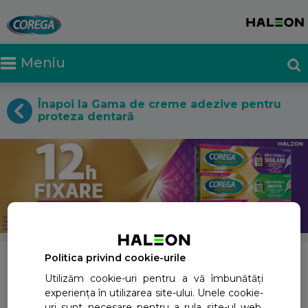
Meniu
Înapoi la Gama de creme adezive pentru
proteza dentară
Politica privind cookie-urile
Utilizăm cookie-uri pentru a vă îmbunătăți
experiența în utilizarea site-ului. Unele cookie-
Cremă adezivă pentru proteze
uri sunt necesare pentru a rula site-ul web.