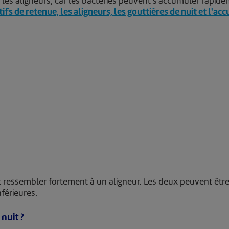
t les aligneurs, car les bactéries peuvent s'accumuler rapi
fs de retenue, les aligneurs, les gouttières de nuit et l'ac
t ressembler fortement à un aligneur. Les deux peuvent être
férieures.
nuit ?