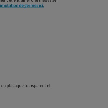
dement et entraîner une mauvaise
cumulation de germes ici.
 en plastique transparent et