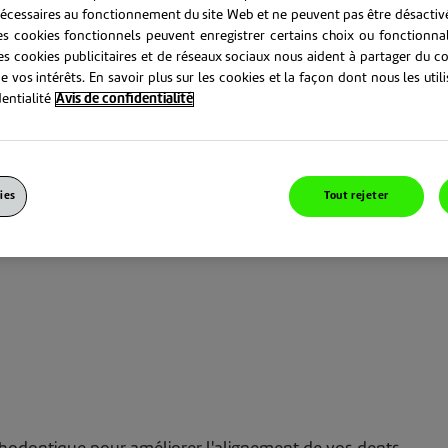
écessaires au fonctionnement du site Web et ne peuvent pas être désactivé
 les cookies fonctionnels peuvent enregistrer certains choix ou fonctionna
T, DISPOSITIFS DE RETENUE
les cookies publicitaires et de réseaux sociaux nous aident à partager du c
e vos intérêts. En savoir plus sur les cookies et la façon dont nous les uti
FÉRENCE ?
entialité
Avis de confidentialité
ies
Tout rejeter