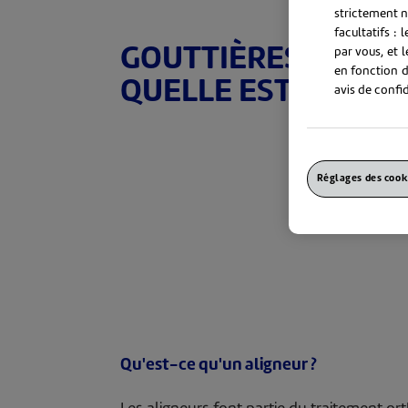
strictement n
facultatifs :
GOUTTIÈRES DE NUI
par vous, et 
en fonction d
QUELLE EST LA DIF
avis de confid
Réglages des cook
Qu'est-ce qu'un aligneur ?