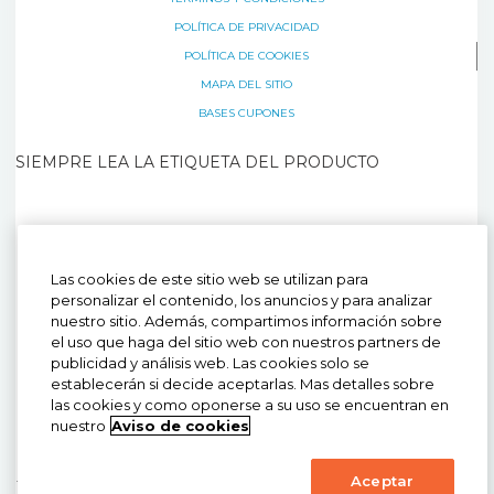
POLÍTICA DE PRIVACIDAD
POLÍTICA DE COOKIES
MAPA DEL SITIO
BASES CUPONES
SIEMPRE LEA LA ETIQUETA DEL PRODUCTO
CONSULTE REGULARMENTE A SU ODONTÓLOGO. Lea las Instrucciones de
Uso. Haleon Consumer Healthcare México, S. de R.L. de C.V. Para notificación
de reacciones adversas comuníquese al teléfono 800 234 3000
o
mystory.mx@haleon.com
Ultra Corega® Reg. No. 0897C98 SSA. Ultra
Las cookies de este sitio web se utilizan para
Corega Menta® Reg. No. 0594C2008 SSA Permiso de Publicidad No.
163300201B0015 Cod. Int. CHMEX/CHPLD/0071/14c Permiso de Publicidad No.
personalizar el contenido, los anuncios y para analizar
203300201B1141 Cod. Int. CHMEX/CHPLD/0050/19 Permiso de Publicidad No.
nuestro sitio. Además, compartimos información sobre
203300201B1634 Cod. Int. CHMEX/CHPLD/0044/18, PM-MX-PLD-20-
00029 Proyecto Interno: PM-MX-PLD-22-00041. Permiso de Publicidad No:
el uso que haga del sitio web con nuestros partners de
223300201B3770. Sitio válido únicamente para México. © Grupo de
publicidad y análisis web. Las cookies solo se
compañías Haleon. Todos los derechos reservados
establecerán si decide aceptarlas. Mas detalles sobre
las cookies y como oponerse a su uso se encuentran en
nuestro
Aviso de cookies
CONSULTE REGULARMENTE A SU ODONTÓLOGO. Lea las
Instrucciones de Uso. Haleon Consumer Healthcare México, S. de R.L.
de C.V. Para notificación de reacciones adversas comuníquese al
Aceptar
teléfono 800 234 3000 o
mystory.mx@haleon.com
Ultra Corega® Reg.