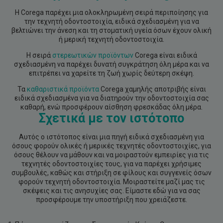
H Corega παρέχει μια ολοκληρωμένη σειρά περιποίησης για
την τεχνητή οδοντοστοιχία, ειδικά σχεδιασμένη για να
βελτιώνει την άνεση και τη στοματική υγεία όσων έχουν ολική
ή μερική τεχνητή οδοντοστοιχία.
Η σειρά
στερεωτικών προϊόντων
Corega είναι ειδικά
σχεδιασμένη να παρέχει δυνατή συγκράτηση όλη μέρα και να
επιτρέπει να χαρείτε τη ζωή χωρίς δεύτερη σκέψη.
Τα
καθαριστικά προϊόντα
Corega χαμηλής αποτριβής είναι
ειδικά σχεδιασμένα για να διατηρούν την οδοντοστοιχία σας
καθαρή, ενώ προσφέρουν αίσθηση φρεσκάδας όλη μέρα.
Σχετικά με τον ιστότοπο
Αυτός ο ιστότοπος είναι μια πηγή ειδικά σχεδιασμένη για
όσους φορούν ολικές ή μερικές τεχνητές οδοντοστοιχίες, για
όσους θέλουν να μάθουν και να μοιραστούν εμπειρίες για τις
τεχνητές οδοντοστοιχίες τους, για να παρέχει χρήσιμες
συμβουλές, καθώς και στήριξη σε φίλους και συγγενείς όσων
φορούν τεχνητή οδοντοστοιχία. Μοιραστείτε μαζί μας τις
σκέψεις και τις ανησυχίες σας. Είμαστε εδώ για να σας
προσφέρουμε την υποστήριξη που χρειάζεστε.