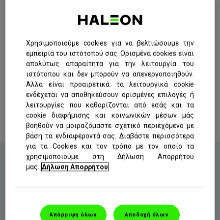
εαυτό σας! Ζήστε έντονα!
Ξέρουμε πόσο σημαντικό είναι να
απολαμβάνετε τα αγαπημένα σας φαγητά, να
Χρησιμοποιούμε cookies για να βελτιώσουμε την
είστε κοντά στους αγαπημένους σας και να
εμπειρία του ιστότοπού σας. Ορισμένα cookies είναι
απολύτως απαραίτητα για την λειτουργία του
νιώθετε σιγουριά για τον εαυτό σας.
ιστότοπου και δεν μπορούν να απενεργοποιηθούν.
Εμπιστευτείτε την επιστήμη της Corega, της
Άλλα είναι προαιρετικά: τα λειτουργικά cookie
Νο.1* μάρκας για την περιποίηση της
ενδέχεται να αποθηκεύσουν ορισμένες επιλογές ή
τεχνητής οδοντοστοιχίας στον κόσμο και
λειτουργίες που καθορίζονται από εσάς και τα
απολαύστε κάθε μέρα τις μικρές στιγμές
cookie διαφήμισης και κοινωνικών μέσων μάς
βοηθούν να μοιραζόμαστε σχετικό περιεχόμενο με
της ζωής.
βάση τα ενδιαφέροντά σας. Διαβάστε περισσότερα
για τα Cookies και τον τρόπο με τον οποίο τα
χρησιμοποιούμε στη Δήλωση Απορρήτου
μας.
Δήλωση Απορρήτου
Τα προϊόντα μας
Απόρριψη όλων
Αποδοχή όλων