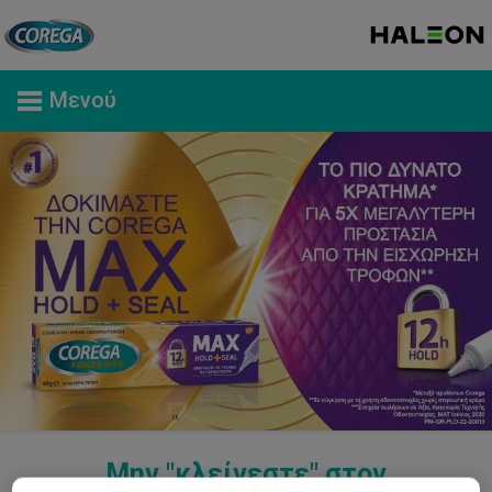
Μενού
Μην "κλείνεστε" στον