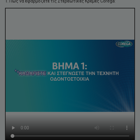
1. Πώς να εφαρμόζετε τις Στερεωτικές Κρέμες Corega: