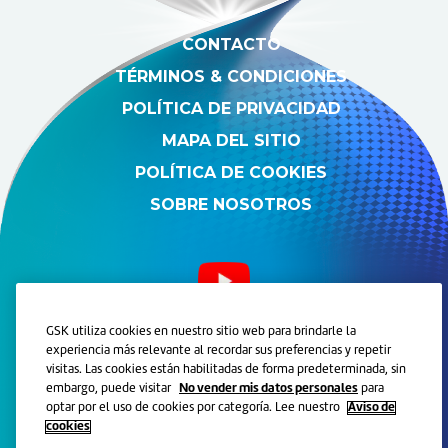
CONTACTO
TÉRMINOS & CONDICIONES
POLÍTICA DE PRIVACIDAD
MAPA DEL SITIO
POLÍTICA DE COOKIES
SOBRE NOSOTROS
GSK utiliza cookies en nuestro sitio web para brindarle la
experiencia más relevante al recordar sus preferencias y repetir
© 2021 Grupo de compañias GSK. Todos los derechos
visitas. Las cookies están habilitadas de forma predeterminada, sin
reservados.
Marcas registradas son propiedad o licenciadas por GSK.
embargo, puede visitar
No vender mis datos personales
para
Este sitio está orientado a personas físicas residentes en Chile.
optar por el uso de cookies por categoría. Lee nuestro
Aviso de
Lea atentamente las instrucciones de uso. Ante la menor duda
cookies
consulte con su odontólogo y/o farmacéutico o llame
gratuitamente al 800 382900.