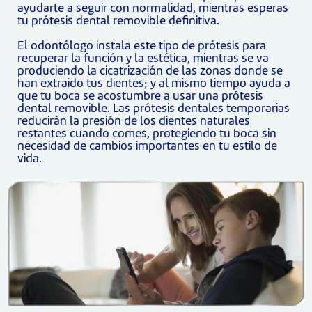
ayudarte a seguir con normalidad, mientras esperas
tu prótesis dental removible definitiva.
El odontólogo instala este tipo de prótesis para
recuperar la función y la estética, mientras se va
produciendo la cicatrización de las zonas donde se
han extraido tus dientes; y al mismo tiempo ayuda a
que tu boca se acostumbre a usar una prótesis
dental removible. Las prótesis dentales temporarias
reducirán la presión de los dientes naturales
restantes cuando comes, protegiendo tu boca sin
necesidad de cambios importantes en tu estilo de
vida.