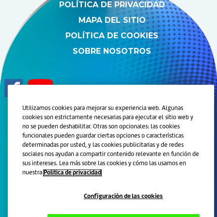
POLÍTICA DE PRIVACIDAD
MAPA DEL SITIO
POLÍTICA DE COOKIES
SOBRE NOSOTROS
Utilizamos cookies para mejorar su experiencia web. Algunas
cookies son estrictamente necesarias para ejecutar el sitio web y
© 2024 Grupo de Compañías de Haleon. Todos los derechos
no se pueden deshabilitar. Otras son opcionales: las cookies
reservados.
funcionales pueden guardar ciertas opciones o características
determinadas por usted, y las cookies publicitarias y de redes
Marcas registradas son propiedad o licenciadas por Haleon.
sociales nos ayudan a compartir contenido relevante en función de
Este sitio está orientado a personas físicas residentes en
sus intereses. Lea más sobre las cookies y cómo las usamos en
Argentina.
nuestra
Política de privacidad
Lea atentamente las instrucciones de uso. Ante la menor duda
consulte con su odontólogo y/o farmacéutico o llame
gratuitamente al 0800-888-606.
Configuración de las cookies
PM-AR-PLD-23-00039.