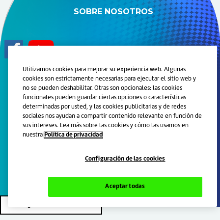
SOBRE NOSOTROS
Utilizamos cookies para mejorar su experiencia web. Algunas
cookies son estrictamente necesarias para ejecutar el sitio web y
© 2024 Grupo de Compañías de Haleon. Todos los derechos
no se pueden deshabilitar. Otras son opcionales: las cookies
reservados.
funcionales pueden guardar ciertas opciones o características
determinadas por usted, y las cookies publicitarias y de redes
Marcas registradas son propiedad o licenciadas por Haleon.
sociales nos ayudan a compartir contenido relevante en función de
Este sitio está orientado a personas físicas residentes en
sus intereses. Lea más sobre las cookies y cómo las usamos en
Argentina.
nuestra
Política de privacidad
Lea atentamente las instrucciones de uso. Ante la menor duda
consulte con su odontólogo y/o farmacéutico o llame
gratuitamente al 0800-888-606.
Configuración de las cookies
PM-AR-PLD-23-00039.
Aceptar todas
Configuración de las cookies
"
"