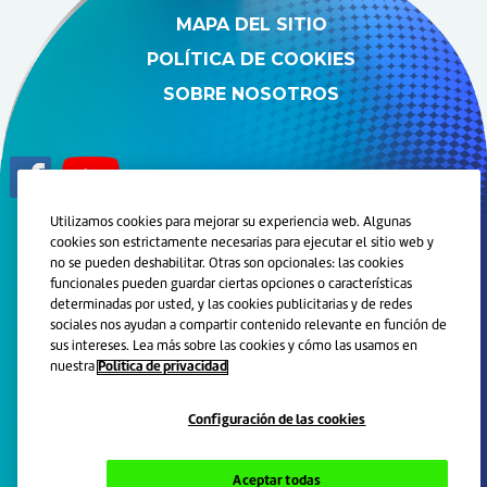
MAPA DEL SITIO
POLÍTICA DE COOKIES
SOBRE NOSOTROS
Utilizamos cookies para mejorar su experiencia web. Algunas
cookies son estrictamente necesarias para ejecutar el sitio web y
© 2024 Grupo de Compañías de Haleon. Todos los derechos
no se pueden deshabilitar. Otras son opcionales: las cookies
reservados.
funcionales pueden guardar ciertas opciones o características
determinadas por usted, y las cookies publicitarias y de redes
Marcas registradas son propiedad o licenciadas por Haleon.
sociales nos ayudan a compartir contenido relevante en función de
Este sitio está orientado a personas físicas residentes en
sus intereses. Lea más sobre las cookies y cómo las usamos en
Argentina.
nuestra
Política de privacidad
Lea atentamente las instrucciones de uso. Ante la menor duda
consulte con su odontólogo y/o farmacéutico o llame
gratuitamente al 0800-888-606.
Configuración de las cookies
PM-AR-PLD-23-00039.
Aceptar todas