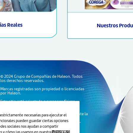
ias Reales
Nuestros Produ
© 2024 Grupo de Compañías de Haleon. Todos
los derechos reservados.
Marcas registradas son propiedad o licenciadas
por Haleon.
Este sitio está orientado a personas físicas
residentes en Argentina.
Lea atentamente las instrucciones de uso. Ante la
estrictamente necesarias para ejecutar el
menor duda consulte con su odontólogo y/o
funcionales pueden guardar ciertas opciones
farmacéutico o llame gratuitamente al 0800-
888-606.
redes sociales nos ayudan a compartir
ies y cómo las usamos en nuestra
Política de