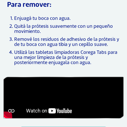
Para remover:
Enjuagá tu boca con agua.
Quitá la prótesis suavemente con un pequeño
movimiento.
Remové los residuos de adhesivo de la prótesis y
de tu boca con agua tibia y un cepillo suave.
Utilizá las tabletas limpiadoras Corega Tabs para
una mejor limpieza de la prótesis y
posteriormente enjuagala con agua.